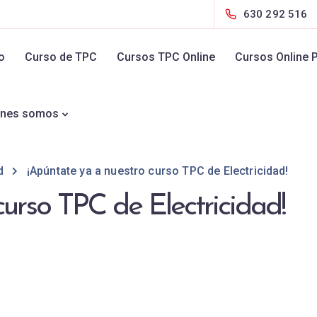
630 292 516
io
Curso de TPC
Cursos TPC Online
Cursos Online 
énes somos
d
¡Apúntate ya a nuestro curso TPC de Electricidad!
curso TPC de Electricidad!