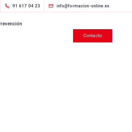
91 617 04 23
info@formacion-online.es
Prevención
Contacto