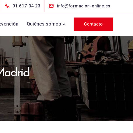
91 617 04 23
info@formacion-online.es
evención
Quiénes somos
Contacto
Madrid